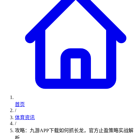
首页
/
体育资讯
/
攻略：九游APP下载如何抓长龙，官方止盈策略实战解
析