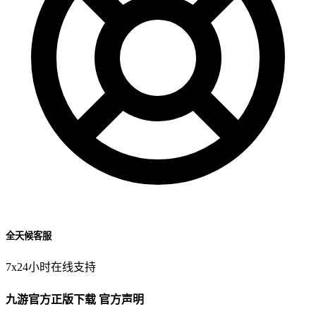
全天候客服
7x24小时在线支持
九游官方正版下载 官方声明