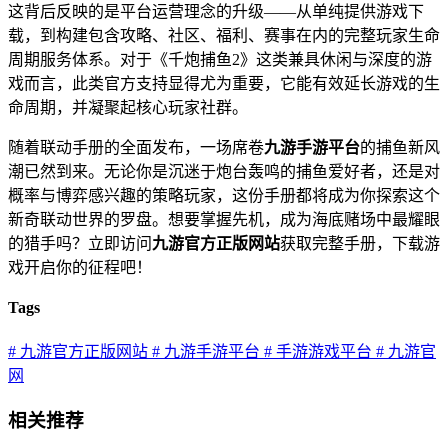
这背后反映的是平台运营理念的升级——从单纯提供游戏下
载，到构建包含攻略、社区、福利、赛事在内的完整玩家生命
周期服务体系。对于《千炮捕鱼2》这类兼具休闲与深度的游
戏而言，此类官方支持显得尤为重要，它能有效延长游戏的生
命周期，并凝聚起核心玩家社群。
随着联动手册的全面发布，一场席卷
九游手游平台
的捕鱼新风
潮已然到来。无论你是沉迷于炮台轰鸣的捕鱼爱好者，还是对
概率与博弈感兴趣的策略玩家，这份手册都将成为你探索这个
新奇联动世界的罗盘。想要掌握先机，成为海底赌场中最耀眼
的猎手吗？立即访问
九游官方正版网站
获取完整手册，下载游
戏开启你的征程吧！
Tags
# 九游官方正版网站
# 九游手游平台
# 手游游戏平台
# 九游官
网
相关推荐