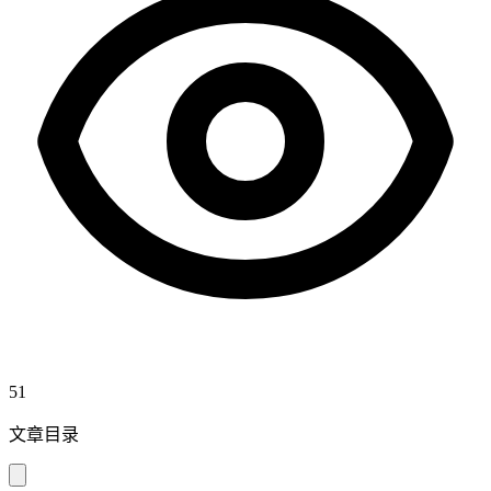
51
文章目录