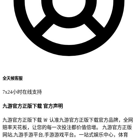
全天候客服
7x24小时在线支持
九游官方正版下载 官方声明
九游官方正版下载 🚨 认准九游官方正版下载官方品牌，全网
赔率天花板，让您的每一次投注都价值倍增。 九游官方正版
网站,九游手游平台,手游游戏平台。一站式娱乐中心，体育