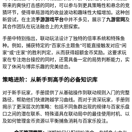
带来的爽快打击感的同时，可以参与到更具策略性和悬念的竞
猜环节，使得单局游戏的收益波动和趣味性大幅增加。这种创
新尝试，在主流
手游游戏平台
中并不多见，展示了
九游官网
及
其合作团队在玩法融合上的大胆探索。
手册中特别指出，联动玩法设计了独特的倍率系统和特殊鱼
种。例如，捕获特定的“百家乐主题鱼”可能直接触发对应“闲
家”或“庄家”的胜利判定，从而获得超额金币奖励。这要求玩
家在专注炮台操控的同时，还需具备一定的局势判断能力，实
现了休闲与博弈乐趣的完美结合。
策略进阶：从新手到高手的必备知识库
对于新手玩家，手册提供了从基础操作到联动规则入门的完整
路径，帮助他们快速跨越学习曲线。而对于资深玩家，手册则
揭示了更深层次的策略：包括不同鱼群出现的规律与百家乐盘
口之间的潜在联系、特殊道具在联动局中的最佳使用时机、以
及如何管理金币资源以平衡捕鱼消耗与百家乐投注。