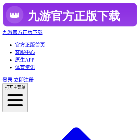
九游官方正版下载
官方正版首页
客服中心
原生APP
体育资讯
登录
立即注册
打开主菜单