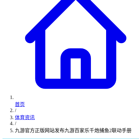
首页
/
体育资讯
/
九游官方正版网站发布九游百家乐千炮捕鱼2联动手册