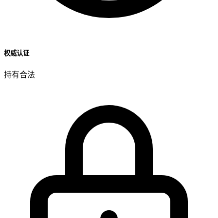
权威认证
持有合法