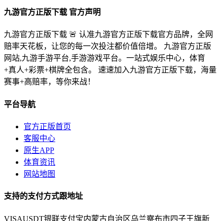
九游官方正版下载 官方声明
九游官方正版下载 🚨 认准九游官方正版下载官方品牌，全网
赔率天花板，让您的每一次投注都价值倍增。 九游官方正版
网站,九游手游平台,手游游戏平台。一站式娱乐中心，体育
+真人+彩票+棋牌全包含。 速速加入九游官方正版下载，海量
赛事+高赔率，等你来战！
平台导航
官方正版首页
客服中心
原生APP
体育资讯
网站地图
支持的支付方式跟地址
VISA
USDT
银联
支付宝
内蒙古自治区乌兰察布市四子王旗新