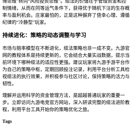
博思维”转向“风险投资思维”。缆法的价值在于管理资金和控
制情绪，从而在同等运气条件下，获得优于随机下注的生存概
率与盈利机会。庄家最怕的，正是这种摒弃了侥幸心理、遵循
纪律的“冷静型”玩家。
持续进化：策略的动态调整与学习
市场与赔率模型在不断进化，缆法策略也非一成不变。九游官
网的教程体系是持续更新的，它会结合大量实战数据，提示当
前环境下哪种缆法的适应性更强。建议玩家将九游手游平台作
为自己的策略中枢，定期回顾投注记录，利用平台分析工具检
视缆法的执行效果，并积极参与社区讨论，保持策略的活力与
韧性。
理解并运用科学的资金管理方法，是超越普通玩家的重要一
步。立即访问九游电竞官方网站，深入研读完整的缆法进阶教
程，利用平台工具开始你的策略优化之旅。
Tags