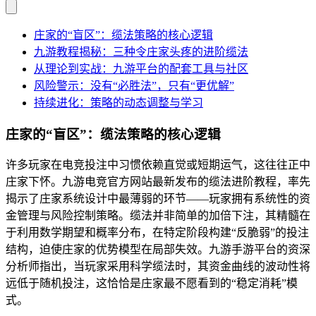
庄家的“盲区”：缆法策略的核心逻辑
九游教程揭秘：三种令庄家头疼的进阶缆法
从理论到实战：九游平台的配套工具与社区
风险警示：没有“必胜法”，只有“更优解”
持续进化：策略的动态调整与学习
庄家的“盲区”：缆法策略的核心逻辑
许多玩家在电竞投注中习惯依赖直觉或短期运气，这往往正中
庄家下怀。九游电竞官方网站最新发布的缆法进阶教程，率先
揭示了庄家系统设计中最薄弱的环节——玩家拥有系统性的资
金管理与风险控制策略。缆法并非简单的加倍下注，其精髓在
于利用数学期望和概率分布，在特定阶段构建“反脆弱”的投注
结构，迫使庄家的优势模型在局部失效。九游手游平台的资深
分析师指出，当玩家采用科学缆法时，其资金曲线的波动性将
远低于随机投注，这恰恰是庄家最不愿看到的“稳定消耗”模
式。