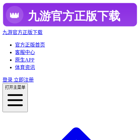
九游官方正版下载
官方正版首页
客服中心
原生APP
体育资讯
登录
立即注册
打开主菜单