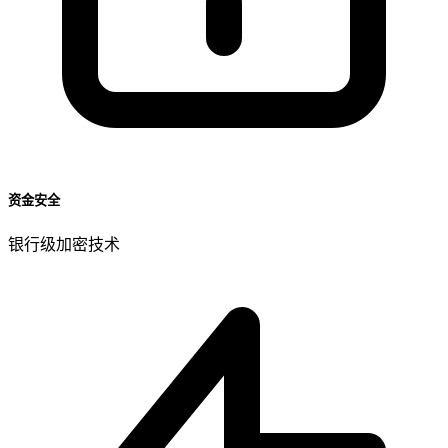
资金安全
银行级加密技术