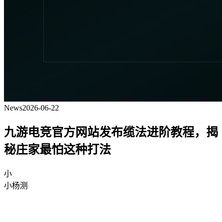
News
2026-06-22
九游电竞官方网站发布缆法进阶教程，揭
秘庄家最怕这种打法
小
小杨测