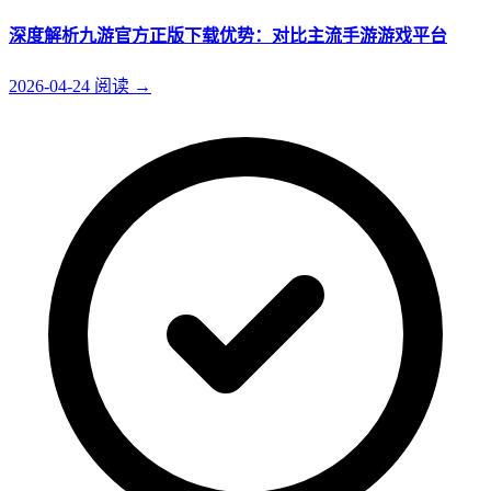
深度解析九游官方正版下载优势：对比主流手游游戏平台
2026-04-24
阅读
→