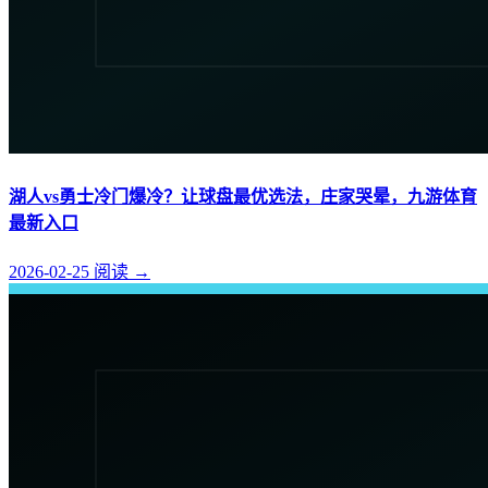
湖人vs勇士冷门爆冷？让球盘最优选法，庄家哭晕，九游体育
最新入口
2026-02-25
阅读
→